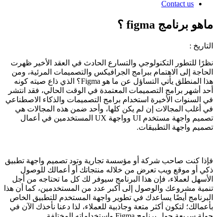
Contact us
ماهو برنامج figma ؟
التاريخ :
نظرًا للتطور التكنولوجي والتسارع الحادث في العقد الأخير ظهرت
الحاجة إلى الاهتمام ببرامج الجرافيكس والتصميمات المرئية، ومن
هذا المنطلق يأتي التساؤل عن ما هو Figma؟ الذي ذاع صيته كونه
أحد أشهر برامج التصميمات المعتمدة في الوقت الحالي، فقد انتشر
في السنوات الأخيرة استخدام برامج التصميمات والذكاء الاصطناعي
في أغلب المجالات إن لم يكن كلها، وأحد ضمن هذه المجالات هي
تصميم واجهة مستخدم UI وواجهة UX المستخدمين في أعمال
تصميم واجهة التطبيقات.
فإذا كنت صاحب شركة أو مؤسسة تجارية وتود تصميم واجهة تطبيق
ذكي أو موقع ويب تعرض من خلاله منتجاتك أو أعمالك للوصول
الأسهل لعملاء، فإن هذا البرنامج سيوفر لك كل ما تحتاجه من أجل
تنمية مشروعك والوصول إلى أكبر عدد من المستخدمين، كما أن هذا
البرنامج أيضًا يساعدك في تطوير واجهة المستخدم للتطبيق الخاص
بأعمالك؛ لتكون أكثر متعة وجاذبية للعملاء، لذا دعنا نأخذك الآن في
جولة سريعة حول برنامج Figma واستخداماته المختلفة.