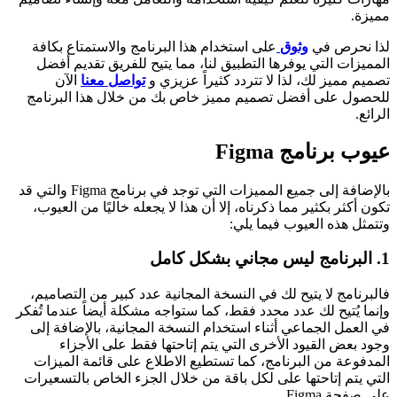
مميزة.
لذا نحرص في
وثوق
على استخدام هذا البرنامج والاستمتاع بكافة
المميزات التي يوفرها التطبيق لنا، مما يتيح للفريق تقديم أفضل
تصميم مميز لك، لذا لا تتردد كثيراً عزيزي و
تواصل معنا
الآن
للحصول على أفضل تصميم مميز خاص بك من خلال هذا البرنامج
الرائع.
عيوب برنامج Figma
بالإضافة إلى جميع المميزات التي توجد في برنامج Figma والتي قد
تكون أكثر بكثير مما ذكرناه، إلا أن هذا لا يجعله خاليًا من العيوب،
وتتمثل هذه العيوب فيما يلي:
1. البرنامج ليس مجاني بشكل كامل
فالبرنامج لا يتيح لك في النسخة المجانية عدد كبير من التصاميم،
وإنما يُتيح لك عدد محدد فقط، كما ستواجه مشكلة أيضاً عندما تُفكر
في العمل الجماعي أثناء استخدام النسخة المجانية، بالإضافة إلى
وجود بعض القيود الأخرى التي يتم إتاحتها فقط على الأجزاء
المدفوعة من البرنامج، كما تستطيع الاطلاع على قائمة الميزات
التي يتم إتاحتها على لكل باقة من خلال الجزء الخاص بالتسعيرات
على صفحة Figma.