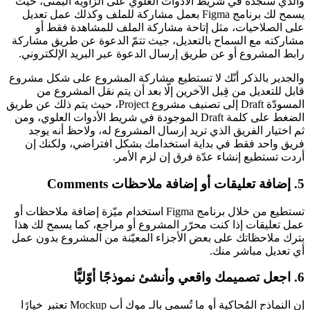
والذي ستجده في شريط الأدوات العلوي على الزاوية اليمنى، حيث
يسمح لك برنامج Figma بعمل مشاركة للملف وكذلك عمل تعديل
على الصلاحيات، مثل إتاحة مشاركة الملف للمشاهدة فقط أو
مشاركته مع السماح بالتعديل، جيث تتمّ الدعوة عن طريق مشاركة
رابط المشروع أو عن طريق إرسال الدعوة عبر البريد الإلكتروني.
والجدير بالذكر أنّك لا تستطيع مشاركة المشروع على شكل مشروع
قابل للتعديل من قِبل الآخرين إلّا بعد أن يتم نقل المشروع من
المسودّة Draft إلى تصنيف مشروع Project، حيث يتم ذلك عن طريق
الضغط على كلمة Draft الموجودة في شريط الأدوات العلوي، ومن
ثم اختيار الفريق الذي تريد إرسال المشروع له، ولاحظ أنه يوجد
فريق واحد فقط في بداية استخدامك بشكل افتراضي، ولكنك إن
أردت تستطيع إنشاء عدّة فرق إن لزم الأمر.
5. إضافة تعليقات أو إضافة ملاحظات Comments
تستطيع من خلال برنامج Figma استخدام ميّزة إضافة ملاحظات أو
عمل تعليقات إذا كنت محرّر المشروع أو مراجع، كما يسمح لك هذا
بترك ملاحظاتك على بعض الأجزاء المعيّنة من المشروع بدون عمل
أي تعديل مباشر منك.
6. اجعل تصميمك واقعي وأنشئ نموذجًا أوّليًّا
إن النماذج المُحاكية أو ما تُسمى بالـ موك أب Mockup تعتبر خيارًا