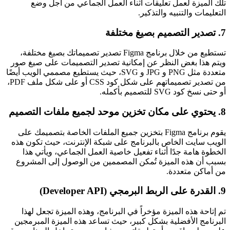
تلك الميزة لعمل تعليقات أثناء العمل الجماعي من أجل وضع
التعليمات والتنبيه والتذكير.
7. تصدير التصميم بصيغ مختلفة
تستطيع من خلال برنامج Figma تصدير تصميماتك بصيغ مختلفة،
ويتم هذا بغض النظر عن إمكانية تصدير التصميمات على صيغ صور
متعددة مثل PNG و JPG و SVG، حيث يستطيع مصممي الويب أيضًا
من تصدير تصميماتهم على شكل كود CSS أو على شكل ملف PDF،
أو حتى نسخ كود SVG للتصميم بأكمله.
8. يحتوي على مكان تخزين موحد لجميع ملفات التصميم
يقوم برنامج Figma بتخزين جميع الملفات الخاصة بتصميمك على
الويب سايت الخاص بالبرنامج على شبكة الإنترنت، حيث تكون هذه
الخطوة هامة جدًا أثناء تفعيل خاصية العمل الجماعي، ويأتي هذا
بسبب أن هذه الميزة تُمكن المصممين من الوصول إلى المشروع
من أماكن متعددة.
9. القدرة على الربط البرمجي (Developer API)
تم إتاحة هذه الميزة مؤخراً في البرنامج، وهذه الميزة تجعل لهذا
البرنامج الأفضلية بشكل كبير، حيث تساعد هذه الميزة المبرمجين