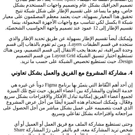
تصميم الجرافيك بشكل عام وتصميم واجهات المستخدم بشكل
خاص، وهو ما يساعد على تقسيم الإطار على شكل شبكة تتيح
تحقيق هذا المعيار بسهولة، حيث يعتمد معظم المصمّمون على معيار
شبكة 8 بكسل لكي تتناسب مع واجهات الأجهزة المحمولة، بينما
تقسيم الإطار إلى 12 عمود عند تصميم واجهة الحواسيب الشخصيّة.
ويُمكنك أيضاً تقسيم الإطار بسهولة عن طريق تحديد الإطار والذي
ستجده في قسم الطبقات Layers، ومن ثم تقوم بالذهاب إلى قسم
وحدة المراقبة، ثم بعدها يجب الانتقال إلى قسم التصميم، ومن هناك
تستطيع اختيار تنسيق الشبكة Layout Grid من قسم التصميم
Design، حيث تستطيع تخصيص الشبكة على حسب ما تريد.
4. مشاركة المشروع مع الفريق والعمل بشكل تعاوني
إن أحد أهم النِّقَاط التي يتميّز بها برنامج Figma دوناً عن غيره هي
خدمة التعاون والمشاركة بين أعضاء الفريق، حيث تتيح تلك الميزة
لجميع أعضاء الفريق إمكانية تبادل الأفكار والاقتراحات بشكل سريع
وفعّال، ويُمكنك استخدام هذه الميزة أيضًا من أجل عرض المشروع
الذي قمت بتصميمه على عميل بشكل مباشر من أجل الحصول على
مراجعاته واقتراحاته بشكل تفاعلي وسريع.
وحتى تستطيع مشاركة الملف مع فريق العمل أو العميل أو أي
شخص تريد المشاركة معه، قم بالنقر على زرّ المشاركة Share