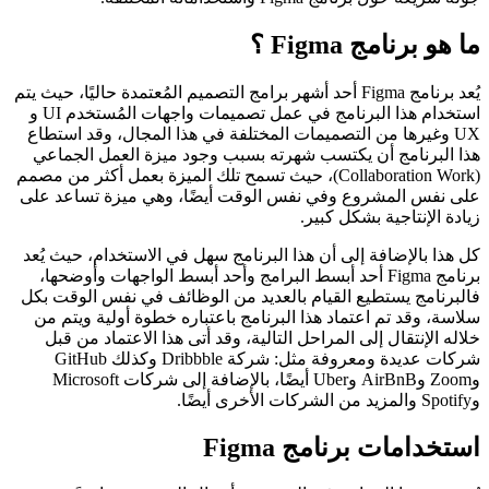
ما هو برنامج Figma ؟
يُعد برنامج Figma أحد أشهر برامج التصميم المُعتمدة حاليًا، حيث يتم
استخدام هذا البرنامج في عمل تصميمات واجهات المُستخدم UI و
UX وغيرها من التصميمات المختلفة في هذا المجال، وقد استطاع
هذا البرنامج أن يكتسب شهرته بسبب وجود ميزة العمل الجماعي
(Collaboration Work)، حيث تسمح تلك الميزة بعمل أكثر من مصمم
على نفس المشروع وفي نفس الوقت أيضًا، وهي ميزة تساعد على
زيادة الإنتاجية بشكل كبير.
كل هذا بالإضافة إلى أن هذا البرنامج سهل في الاستخدام، حيث يُعد
برنامج Figma أحد أبسط البرامج وأحد أبسط الواجهات وأوضحها،
فالبرنامج يستطيع القيام بالعديد من الوظائف في نفس الوقت بكل
سلاسة، وقد تم اعتماد هذا البرنامج باعتباره خطوة أولية ويتم من
خلاله الإنتقال إلى المراحل التالية، وقد أتى هذا الاعتماد من قبل
شركات عديدة ومعروفة مثل: شركة Dribbble وكذلك GitHub
وZoom وAirBnB وUber أيضًا، بالإضافة إلى شركات Microsoft
وSpotify والمزيد من الشركات الأخرى أيضًا.
استخدامات برنامج Figma