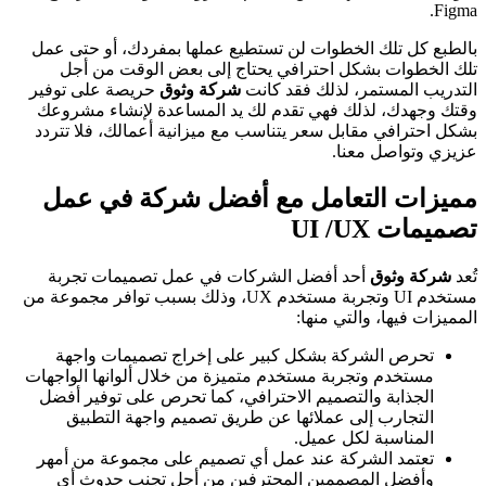
Figma.
بالطبع كل تلك الخطوات لن تستطيع عملها بمفردك، أو حتى عمل
تلك الخطوات بشكل احترافي يحتاج إلى بعض الوقت من أجل
التدريب المستمر، لذلك فقد كانت
شركة وثوق
حريصة على توفير
وقتك وجهدك، لذلك فهي تقدم لك يد المساعدة لإنشاء مشروعك
بشكل احترافي مقابل سعر يتناسب مع ميزانية أعمالك، فلا تتردد
عزيزي و
تواصل معنا
.
مميزات التعامل مع أفضل شركة في عمل
تصميمات UI /UX
تُعد
شركة وثوق
أحد أفضل الشركات في عمل تصميمات تجربة
مستخدم UI وتجربة مستخدم UX، وذلك بسبب توافر مجموعة من
المميزات فيها، والتي منها:
تحرص الشركة بشكل كبير على إخراج تصميمات واجهة
مستخدم وتجربة مستخدم متميزة من خلال ألوانها الواجهات
الجذابة والتصميم الاحترافي، كما تحرص على توفير أفضل
التجارب إلى عملائها عن طريق تصميم واجهة التطبيق
المناسبة لكل عميل.
تعتمد الشركة عند عمل أي تصميم على مجموعة من أمهر
وأفضل المصممين المحترفين من أجل تجنب حدوث أي