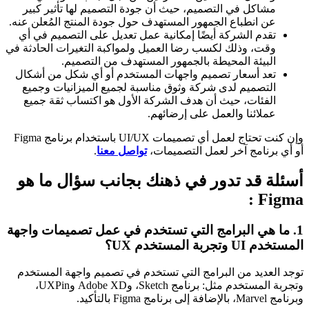
مشاكل في التصميم، حيث أن جودة التصميم لها تأثير كبير
عن انطباع الجمهور المستهدف حول جودة المنتج المُعلن عنه.
تقدم الشركة أيضًا إمكانية عمل تعديل على التصميم في أي
وقت، وذلك لكسب رضا العميل ولمواكبة التغيرات الحادثة في
البيئة المحيطة بالجمهور المستهدف من التصميم.
تعد أسعار تصميم واجهات المستخدم أو أي شكل من أشكال
التصميم لدى شركة وثوق مناسبة لجميع الميزانيات وجميع
الفئات، حيث أن هدف الشركة الأول هو اكتساب ثقة جميع
عملائنا والعمل على إرضائهم.
وإن كنت تحتاج لعمل أي تصميمات UI/UX باستخدام برنامج Figma
أو أي برنامج آخر لعمل التصميمات،
تواصل معنا
.
أسئلة قد تدور في ذهنك بجانب سؤال ما هو
Figma :
1. ما هي البرامج التي تستخدم في عمل تصميمات واجهة
المستخدم UI وتجربة المستخدم UX؟
توجد العديد من البرامج التي تستخدم في تصميم واجهة المستخدم
وتجربة المستخدم مثل: برنامج Sketch، وAdobe XD وUXPin،
وبرنامج Marvel، بالإضافة إلى برنامج Figma بالتأكيد.