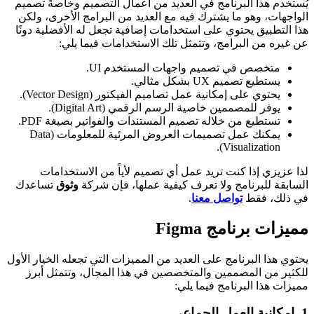
يُستخدم هذا البرنامج في العديد من أعمال التصميم وخاصةً تصميم
الواجهات، وهو ما يشترك فيه مع العديد من البرامج الأخرى، ولكن
هذا التطبيق يحتوي على استخدامات إضافية تجعل له الأفضلية دونًا
عن غيره من البرامج، وتتمثل تلك الاستخدامات فيما يلي:
متخصص في تصميم واجهات المستخدم UI.
يستطيع تصميم UX بشكل مثالي.
يحتوي على إمكانية عمل تصاميم الفيكتور (Vector Design).
يوفر للمصممين خاصية الرسم الرقمي (Digital Art).
تستطيع من خلاله تصميم المستندات والفواتير بصيغة PDF.
يمكنك عمل تصميمات العروض المرئية للمعلومات (Data
Visualization).
لذا عزيزي إذا كنت تريد عمل أي تصميم لأياً من الاستخدامات
السابقة للبرنامج ولا تعرف كيفية عملها، فإن شركة
وثوق
تساعدك
في ذلك، فقط
تواصل معنا
.
مميزات برنامج Figma
يحتوي هذا البرنامج على العديد من المميزات التي تجعله الخيار الأول
للكثير من المصممين والمتخصصين في هذا المجال، وتتمثل أبرز
مميزات هذا البرنامج فيما يلي:
1. إمكانية العمل الجماعي