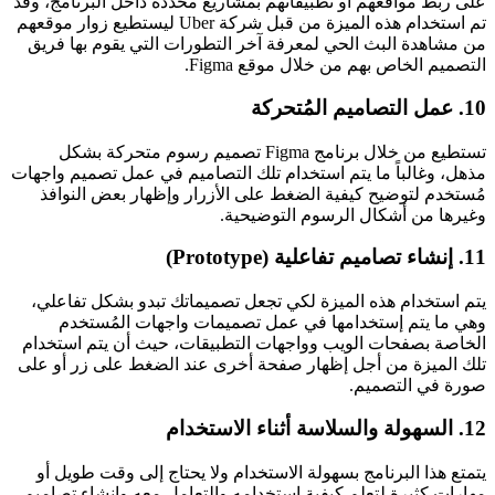
على ربط مواقعهم أو تطبيقاتهم بمشاريع محددة داخل البرنامج، وقد
تم استخدام هذه الميزة من قبل شركة Uber ليستطيع زوار موقعهم
من مشاهدة البث الحي لمعرفة آخر التطورات التي يقوم بها فريق
التصميم الخاص بهم من خلال موقع Figma.
10. عمل التصاميم المُتحركة
تستطيع من خلال برنامج Figma تصميم رسوم متحركة بشكل
مذهل، وغالباً ما يتم استخدام تلك التصاميم في عمل تصميم واجهات
مُستخدم لتوضيح كيفية الضغط على الأزرار وإظهار بعض النوافذ
وغيرها من أشكال الرسوم التوضيحية.
11. إنشاء تصاميم تفاعلية (Prototype)
يتم استخدام هذه الميزة لكي تجعل تصميماتك تبدو بشكل تفاعلي،
وهي ما يتم إستخدامها في عمل تصميمات واجهات المُستخدم
الخاصة بصفحات الويب وواجهات التطبيقات، حيث أن يتم استخدام
تلك الميزة من أجل إظهار صفحة أخرى عند الضغط على زر أو على
صورة في التصميم.
12. السهولة والسلاسة أثناء الاستخدام
يتمتع هذا البرنامج بسهولة الاستخدام ولا يحتاج إلى وقت طويل أو
مهارات كثيرة لتعلم كيفية استخدامه والتعامل معه وإنشاء تصاميم