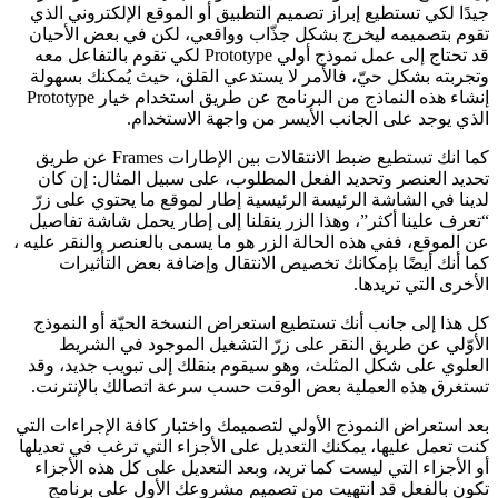
جيدًا لكي تستطيع إبراز تصميم التطبيق أو الموقع الإلكتروني الذي
تقوم بتصميمه ليخرج بشكل جذّاب وواقعي، لكن في بعض الأحيان
قد تحتاج إلى عمل نموذج أولي Prototype لكي تقوم بالتفاعل معه
وتجربته بشكل حيّ، فالأمر لا يستدعي القلق، حيث يُمكنك بسهولة
إنشاء هذه النماذج من البرنامج عن طريق استخدام خيار Prototype
الذي يوجد على الجانب الأيسر من واجهة الاستخدام.
كما انك تستطيع ضبط الانتقالات بين الإطارات Frames عن طريق
تحديد العنصر وتحديد الفعل المطلوب، على سبيل المثال: إن كان
لدينا في الشاشة الرئيسة الرئيسية إطار لموقع ما يحتوي على زرّ
“تعرف علينا أكثر”، وهذا الزر ينقلنا إلى إطار يحمل شاشة تفاصيل
عن الموقع، ففي هذه الحالة الزر هو ما يسمى بالعنصر والنقر عليه ،
كما أنك أيضًا بإمكانك تخصيص الانتقال وإضافة بعض التأثيرات
الأخرى التي تريدها.
كل هذا إلى جانب أنك تستطيع استعراض النسخة الحيّة أو النموذج
الأوّلي عن طريق النقر على زرّ التشغيل الموجود في الشريط
العلوي على شكل المثلث، وهو سيقوم بنقلك إلى تبويب جديد، وقد
تستغرق هذه العملية بعض الوقت حسب سرعة اتصالك بالإنترنت.
بعد استعراض النموذج الأولي لتصميمك واختبار كافة الإجراءات التي
كنت تعمل عليها، يمكنك التعديل على الأجزاء التي ترغب في تعديلها
أو الأجزاء التي ليست كما تريد، وبعد التعديل على كل هذه الأجزاء
تكون بالفعل قد انتهيت من تصميم مشروعك الأول على برنامج