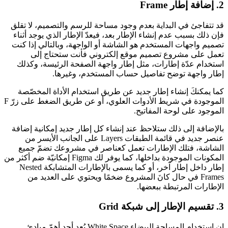
2. إضافة إطار Frame
قد تتفاجئ في البداية بعدم وجود مساحة للرسم والتصميم، لا تقلق
فإن ذلك بسبب عدم إنشاء الإطار بعد، فيعدّ الإطار الذي يوجد أثناء
تصميم واجهات المستخدم هو الشاشة أو الواجهة، وبالتالي إذا كنت
تعمل على مشروع تصميم موقع إلكتروني فأنت ستحتاج إلى
استخدام عدّة إطارات، مثل إطار واجهة الصفحة الرئيسة، وكذلك
إطار واجهة توضح تفاصيل حساب المستخدم، وغيرها.
كما يمكنكَ إنشاء إطار جديد عن طريق استخدام الأداة المخصّصة
الموجودة في شريط الأدوات العلوي، أو عن طريق الضغط على زرّ F
الموجود على لوحة المفاتيح.
بالإضافة إلى ذلك ستلاحظ عند إنشاء كل إطار جديد إمكانية إضافة
عنصر جديد في قائمة الطبقات Layers على الجانب الأيسر من
الشاشة، فتلك الإطارات تعمل كعناصر في مشروعك تضمّ جميع
المكونات الموجودة بداخلها، كما يوفر لك Figma إمكانيّة ضم أكثر من
إطار داخل إطار آخر، أو كما يسمى بالإطارات المتشابكة Nested
Frames في حال كانَ المشروع ضخمًا ويحتوي على العديد من
الإطارات المرتبطة ببعضها.
3. تقسيم الإطار إلى شبكة Grid
إن استخدام المساحة البيضاء White Space يُعد أحد أهمّ مبادئ