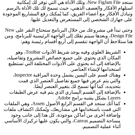
ستجد New FigJam File، وتلك الأداة هي التي توفر لك إمكانية
استلهام الأفكار والعصف الذهني، حيث تسمح لك تلك الأداة بالرسم
وتبادل الأفكار مع أعضاء الفريق، كما يُمكنك رفع المشاريع الموجودة
على جهازك الشخصي إلى المستعرض والتعديل عليها.
وحتى تبدأ في مشروعك من خلال البرنامج ستحتاج النقر على New
Design File، وبعدها سيتم نقلك إلى الواجهة الرئيسية للبرنامج، ومن
هنا ستلاحظ أن الواجهة تنقسم إلى أربع أقسام رئيسة وهم:
الشريط العلوي وفيه يوجد شريط الأدوات Toolbar، وهو
المكان الذي يحتوي على جميع خصائص المشروع وتفاصيله،
بالإضافة إلى أنه يحتوي على الأدوات المختلفة التي تستطيع
استخدامها لإنشاء العناصر.
وهناك قسم على اليمين يشمل وحدة المراقبة Inspector،
والتي يتم عرض فيها جميع تفاصيل العنصر الذي قمت
بتحديده، كما أنها تسمح لك بتغيير العنصر أيضًا.
بالإضافة إلى القسم اليساري الذي يتم فيه عرض الطبقات
Layers بشكل يشبه برامج Adobe.
كما أنك ستجد في القسم الرابع الأصول Assets، وهي الملفات
التي قمت باستخدامها في مشاريعك، ويُمكنك اكتشاف ملفات
وإضافة أخرى من أماكن موجودة، كل هذا إلى جانب وجود
مساحة التصميم Canvas، والتي يكون عليها تركيزك الأساسي
أثناء عملية التصميم.